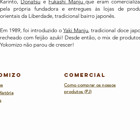
Karinto,
Donatsu
e
Fukashi Manju
que eram comercializ
pela própria fundadora e entregues às lojas de prod
orientais da Liberdade, tradicional bairro japonês.
Em 1989, foi introduzido o
Yaki Manju
, tradicional doce jap
recheado com feijão azuki! Desde então, o mix de produto
Yokomizo não parou de crescer!
omizo
Comercial
os
Como comprar os nossos
produtos (PJ)
istória
s
Doces Yok